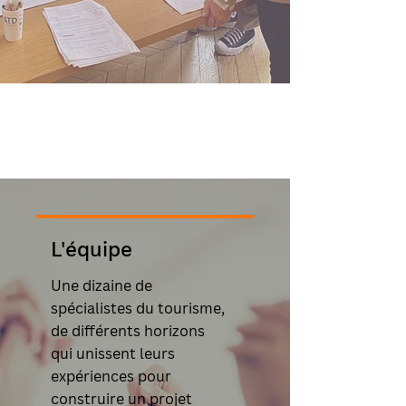
L'équipe
Une dizaine de
spécialistes du tourisme,
de différents horizons
qui unissent leurs
expériences pour
construire un projet