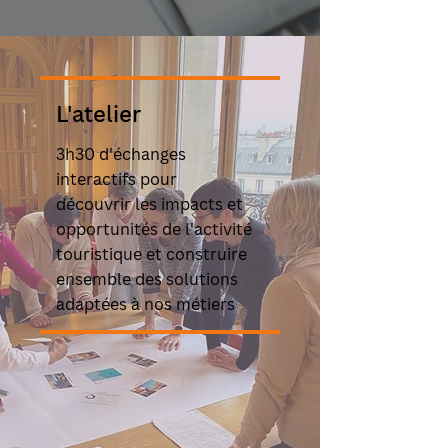
L'atelier
3h30 d'échanges
interactifs pour
découvrir les impacts et
opportunités de l'activité
touristique et construire
ensemble des solutions
adaptées à nos métiers