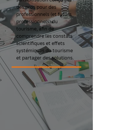
des pros pour des
professionnels (et futurs
professionnels) du
tourisme, afin de
comprendre les constats
scientifiques et effets
systémiques du tourisme
et partager des solutions.