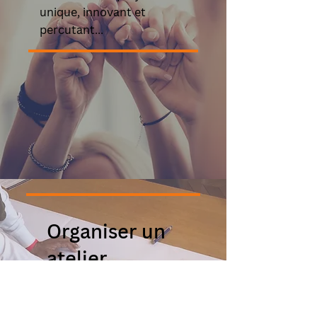
unique, innovant et
percutant...
Organiser un
atelier
Vous souhaitez
organiser un atelier au